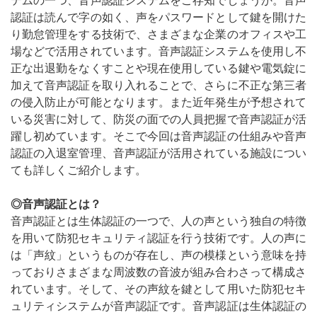
テムの一つ、音声認証システムをご存知でしょうか。音声
認証は読んで字の如く、声をパスワードとして鍵を開けた
り勤怠管理をする技術で、さまざまな企業のオフィスや工
場などで活用されています。音声認証システムを使用し不
正な出退勤をなくすことや現在使用している鍵や電気錠に
加えて音声認証を取り入れることで、さらに不正な第三者
の侵入防止が可能となります。また近年発生が予想されて
いる災害に対して、防災の面での人員把握で音声認証が活
躍し初めています。そこで今回は音声認証の仕組みや音声
認証の入退室管理、音声認証が活用されている施設につい
ても詳しくご紹介します。
◎音声認証とは？
音声認証とは生体認証の一つで、人の声という独自の特徴
を用いて防犯セキュリティ認証を行う技術です。人の声に
は「声紋」というものが存在し、声の模様という意味を持
っておりさまざまな周波数の音波が組み合わさって構成さ
れています。そして、その声紋を鍵として用いた防犯セキ
ュリティシステムが音声認証です。音声認証は生体認証の