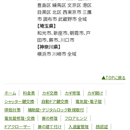
豊島区 練馬区 文京区 港区
目黒区 北区 西東京市 三鷹
市 調布市 武蔵野市 全域
【埼玉県】
和光市、新座市、朝霞市、戸
田市、蕨市、川口市
【神奈川県】
横浜市 川崎市 全域
▲TOPに戻る
ホーム
料金表
カギ交換
カギ修理
カギ開け
シャッター鍵交換
自動ドア鍵交換
電気錠・電子錠
徘徊対策
補助錠・デジタルロック新規取付
電気錠修理・交換
扉の修理
フロアヒンジ
ドアクローザー
扉の建て付け
入退室管理
顔認証