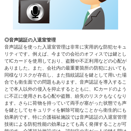
◎音声認証の入退室管理
音声認証を使った入退室管理は非常に実用的な防犯セキュ
リティです。例えば、今までの会社のオフィスでは鍵とし
て
IC
カードを使用しており、盗難や不正利用などの心配が
ありました。また、会社内の最重要箇所の防犯においても
同様なリスクが存在し、また指紋認証を鍵として用いた場
合でも衛生面での問題もあります。音声認証を導入するこ
とで本人以外の侵入を抑止するとともに、
IC
カードのよう
に不正に使用される心配や盗難、紛失のリスクもなくなり
ます。さらに荷物を持っていて両手が塞がった状態でも声
を鍵としてセキュリティを解除可能なことから衛生的にも
効果的です。特に介護福祉施設では音声認証の入退室管理
技術による防犯性能の効果はとても高く発揮することが可