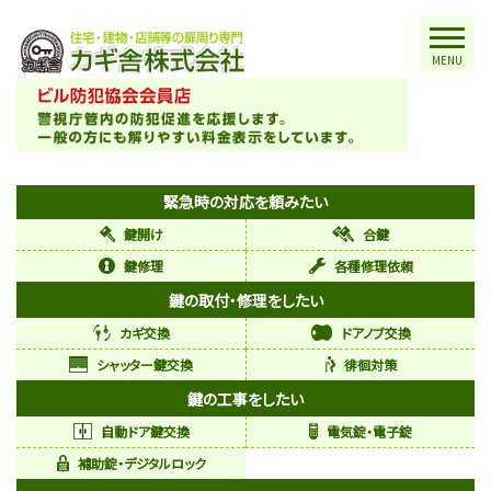
MENU
緊急時の対応を頼みたい
鍵開け
合鍵
鍵修理
各種修理依頼
鍵の取付・修理をしたい
カギ交換
ドアノブ交換
シャッター鍵交換
徘徊対策
鍵の工事をしたい
自動ドア鍵交換
電気錠・電子錠
補助錠・デジタルロック