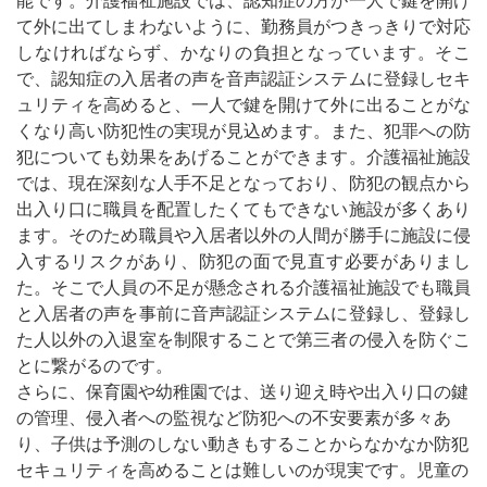
能です。介護福祉施設では、認知症の方が一人で鍵を開け
て外に出てしまわないように、勤務員がつきっきりで対応
しなければならず、かなりの負担となっています。そこ
で、認知症の入居者の声を音声認証システムに登録しセキ
ュリティを高めると、一人で鍵を開けて外に出ることがな
くなり高い防犯性の実現が見込めます。また、犯罪への防
犯についても効果をあげることができます。介護福祉施設
では、現在深刻な人手不足となっており、防犯の観点から
出入り口に職員を配置したくてもできない施設が多くあり
ます。そのため職員や入居者以外の人間が勝手に施設に侵
入するリスクがあり、防犯の面で見直す必要がありまし
た。そこで人員の不足が懸念される介護福祉施設でも職員
と入居者の声を事前に音声認証システムに登録し、登録し
た人以外の入退室を制限することで第三者の侵入を防ぐこ
とに繋がるのです。
さらに、保育園や幼稚園では、送り迎え時や出入り口の鍵
の管理、侵入者への監視など防犯への不安要素が多々あ
り、子供は予測のしない動きもすることからなかなか防犯
セキュリティを高めることは難しいのが現実です。児童の