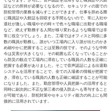
くなります。さらに、音声認証を活用すると職員証や入館
証などの所持が必要なくなるので、セキュリティの面での
防犯管理の業務を減らすことができます。仕事を辞める際
に職員証や入館証を回収する手間もないので、常に入社や
退社が激しい職場やその時々で色々な職場に出勤する職場
など、絶えず勤務する人間が移り変わるような職場では非
常に役立つでしょう。また、工場ではオフィスと同様に多
数の職員が勤務し、誰がいつ工場内に入り誰が出たのかき
め細やかに把握することは至難の技です。そのような中昨
今は災害が大きくなり、その範囲も広くなっていることか
ら防災の観点で工場内に滞在している職員の人数を正確に
把握する必要がありました。そこで音声認証による出退勤
システムを活用することで、全ての入場者の情報が把握で
き、滞在している職員の人数も正確に確認することが可能
になりました。また、勤怠管理や人員把握への活用すると
同時に副次的に不正な第三者の侵入防止へも寄与すること
が可能であり、防犯対策やセキュリティ能力の向上にも間
接的に活用されています。