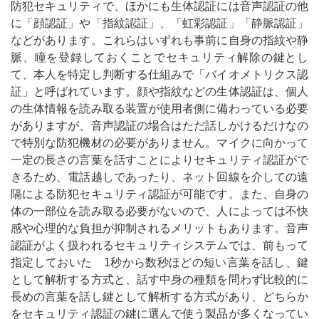
防犯セキュリティで、ほかにも生体認証には音声認証の他
に「顔認証」や「指紋認証」、「虹彩認証」「静脈認証」
などがあります。これらはいずれも事前に自身の指紋や静
脈、瞳を登録しておくことでセキュリティ解除の鍵とし
て、本人を特定し判断する仕組みで「バイオメトリクス認
証」と呼ばれています。顔や指紋などの生体認証は、個人
の生体情報を読み取る装置が使用者側に備わっている必要
がありますが、音声認証の場合はただ話しかけるだけなの
で特別な防犯機材の必要がありません。マイクに向かって
一定の長さの言葉を話すことによりセキュリティ認証がで
きるため、電話越しであったり、ネット回線を介しての遠
隔による防犯セキュリティ認証が可能です。また、自身の
体の一部位を読み取る必要がないので、人によっては不快
感や心理的な負担が抑制されるメリットもあります。音声
認証がよく扱われるセキュリティシステムでは、前もって
指定しておいた
1
秒から数秒ほどの短い言葉を話し、鍵
として解析する方式と、話す中身の種類を問わず比較的に
長めの言葉を話し鍵として解析する方式があり、どちらか
をセキュリティ認証の鍵に選んで使う製品が多くなってい