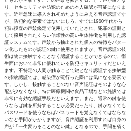
たものが声紋です。この声紋を照合することで声が鍵とな
り、セキュリティや防犯のための本人確認が可能になりま
す。近年急速に導入され初めたようにみえる音声認証です
が、防犯的な要素ではないにしろ、すでに
1960
年代から
犯罪捜査の声紋鑑定で使用していたとされ、犯罪の証拠と
して採用されたくらい信頼性の高い生体特徴を利用した認
証システムです。声紋から抽出された個人の特徴をパター
ン化したものが認証の鍵に使用されますが、音声認証の技
術は物に接触することなく認証することができるので、衛
生面において非常に優れている防犯セキュリティだといえ
ます。不特定の人間が触ることで鍵となり認証する接触型
の指紋認証では、感染症が流行った際には気になる要素で
す。しかし、接触することのない音声認証はそのような心
配が少なくなり、特に医療機関や食品工場などの施設では
非常に有効な認証手段だといえます。また、通常の鍵を使
うならば鍵を所持することが必要だったり、鍵がなくても
パスワードを使うならばパスワードを覚えなくてはならな
いなど手間がかかりますが、音声認証を利用すれば自身の
声が「一生変わることのない鍵」となるので、手間を省く