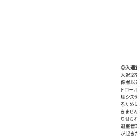
◎入退
入退室
係者以
トロー
理シス
るため
きませ
り限ら
退室管
が起き