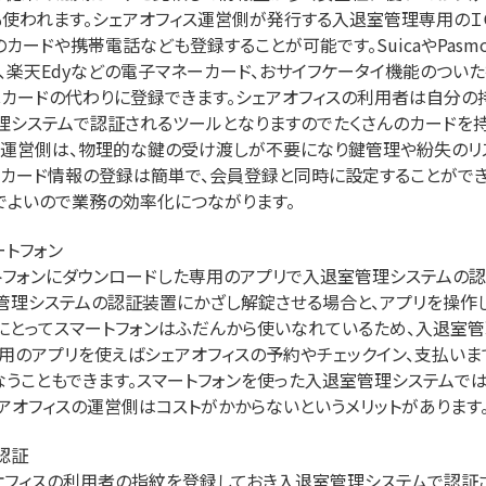
も使われます。シェアオフィス運営側が発行する入退室管理専用のＩ
カードや携帯電話なども登録することが可能です。SuicaやPasm
aco、楽天Edyなどの電子マネーカード、おサイフケータイ機能のつ
Ｃカードの代わりに登録できます。シェアオフィスの利用者は自分の
理システムで認証されるツールとなりますのでたくさんのカードを持
の運営側は、物理的な鍵の受け渡しが不要になり鍵管理や紛失のリ
Ｃカード情報の登録は簡単で、会員登録と同時に設定することがで
でよいので業務の効率化につながります。
ートフォン
トフォンにダウンロードした専用のアプリで入退室管理システムの認
管理システムの認証装置にかざし解錠させる場合と、アプリを操作
にとってスマートフォンはふだんから使いなれているため、入退室
専用のアプリを使えばシェアオフィスの予約やチェックイン、支払い
なうこともできます。スマートフォンを使った入退室管理システムで
ェアオフィスの運営側はコストがかからないというメリットがあります
認証
オフィスの利用者の指紋を登録しておき入退室管理システムで認証