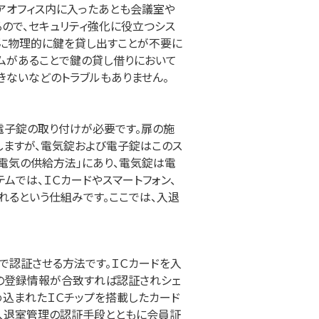
アオフィス内に入ったあとも会議室や
ので、セキュリティ強化に役立つシス
うに物理的に鍵を貸し出すことが不要に
ムがあることで鍵の貸し借りにおいて
きないなどのトラブルもありません。
電子錠の取り付けが必要です。扉の施
しますが、電気錠および電子錠はこのス
電気の供給方法」にあり、電気錠は電
ムでは、ＩＣカードやスマートフォン、
れるという仕組みです。ここでは、入退
で認証させる方法です。ＩＣカードを入
スの登録情報が合致すれば認証されシェ
め込まれたＩＣチップを搭載したカード
入退室管理の認証手段とともに会員証