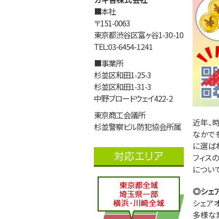
■本社
〒151-0063
東京都渋谷区富ヶ谷1-30-10
TEL:03-6454-1241
■事業所
杉並区和田1-25-3
杉並区和田1-31-3
中野ブロードウェイ422-2
東京商工会議所
近年、
杉並警察ビル防犯協会所属
なかで
に選ば
フィス
につい
◎シェ
シェア
多様な