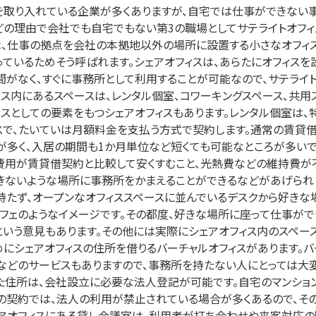
を取り入れている企業が多くありますが、自宅では仕事ができない
どの理由で会社でも自宅でもない第3の職場としてサテライトオフィ
は、仕事の拠点を会社の本拠地以外の場所に設置する小さなオフィス
っているためそう呼ばれます。シェアオフィスは、あらたにオフィス
間がなく、すぐに事務所として利用することが可能なので、サテライト
ィス内にあるスペースは、レンタル個室、コワーキングスペース、共用
ィスとしての要素をもつシェアオフィスもあります。レンタル個室は
スで、たいていは月額料金を支払う方式で契約します。通常の賃貸
が多く、入居の期間も1か月単位など短くても可能なところが多いで
費用が賃貸借契約と比較して安くすむこと、光熱費などの維持費が
きないような場所に事務所をかまえることができるなどがあげられ
持たず、オープンなオフィススペースに並んでいるデスクから好きな
カフェのようなイメージです。その都度、好きな場所に座って仕事が
という意見もあります。その他には実際にシェアオフィス内のスペー
めにシェアオフィスの住所を借りるバーチャルオフィスがあります。
などのサービスもありますので、事務所を持たない人にとっては大変
た住所は、会社設立に必要な法人登記が可能です。自宅のマンショ
の契約では、法人の利用が禁止されている場合が多くあるので、そ
ェアオフィスにある貸し会議室は、利用者が打ち合わせや来客対応の