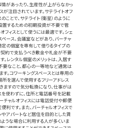
事情があったり、生産性が上がらなかっ
スが注目されています。サテライトオフ
のことで、サテライト（衛星）のように
を設置するための初期投資が不要で管
オフィスとして使うには最適です。シェ
スペース、会議室などがあり、バーチャ
、特定の個室を専有して借りるタイプの
借契約で支払うべき敷金や礼金が不要
す。レンタル個室のメリットは、入居す
不要なこと、都心の一等地など通常は
ます。コワーキングスペースとは専用の
場所を選んで使用するフリーアドレス
できますので気分転換になり、仕事がは
スを使わずに、住所と電話番号を記載
バーチャルオフィスには電話受付や郵便
便利です。また、バーチャルオフィスで
ンやアパートなど居住を目的とした賃
のような場合に利用する人が多くいま
際に使用することができるスペースで