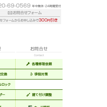
各種修理依頼
鍵交換
徘徊対策
ルロック
ザー
建て付け調整