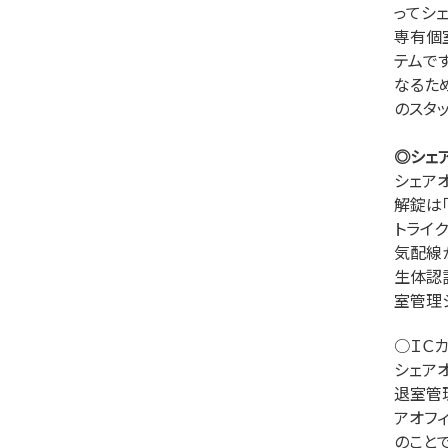
ってシ
専有個
テムで
なるた
のスタ
◎シェ
シェア
解錠は
トライ
気配線
生体認
室管理
○ＩＣ
シェア
退室管
アオフ
のこと