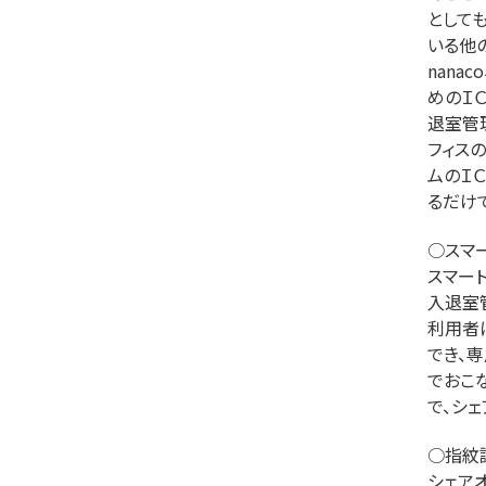
として
いる他の
nan
めのＩ
退室管
フィス
ムのＩ
るだけ
○スマ
スマー
入退室
利用者
でき、
でおこ
で、シ
○指紋
シェア