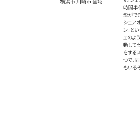
横浜市 川崎市 全域
時間単
影がで
シェア
ン」と
ェのよ
動して
をする
つで、
もいるそ