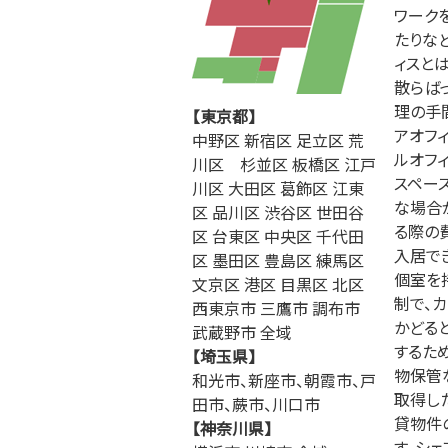
ワーク
たりな
ィスと
散らば
理の手
【東京都】
アオフ
中野区 新宿区 足立区 荒
ルオフ
川区 杉並区 板橋区 江戸
スペー
川区 大田区 葛飾区 江東
な場合
区 品川区 渋谷区 世田谷
る際の
区 台東区 中央区 千代田
入居で
区 墨田区 豊島区 練馬区
個室を
文京区 港区 目黒区 北区
制で、
西東京市 三鷹市 調布市
かどる
武蔵野市 全域
するた
【埼玉県】
物保管
和光市、新座市、朝霞市、戸
取得し
田市、蕨市、川口市
貸物件
【神奈川県】
す。シ