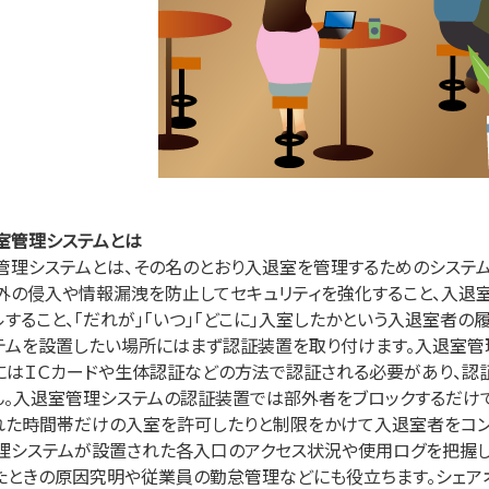
室管理システムとは
管理システムとは、その名のとおり入退室を管理するためのシステ
外の侵入や情報漏洩を防止してセキュリティを強化すること、入退
ルすること、「だれが」「いつ」「どこに」入室したかという入退室者
テムを設置したい場所にはまず認証装置を取り付けます。入退室管
にはＩＣカードや生体認証などの方法で認証される必要があり、認
ん。入退室管理システムの認証装置では部外者をブロックするだけ
れた時間帯だけの入室を許可したりと制限をかけて入退室者をコン
理システムが設置された各入口のアクセス状況や使用ログを把握し
たときの原因究明や従業員の勤怠管理などにも役立ちます。シェア