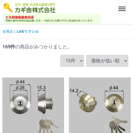
Menu
全商品
Lixil/リクシル
169
件
の商品がみつかりました。