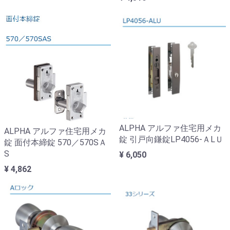
ALPHA アルファ住宅用メカ
ALPHA アルファ住宅用メカ
錠 引戸向鎌錠LP4056-ＡLＵ
錠 面付本締錠 570／570SＡ
S
¥ 6,050
¥ 4,862