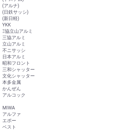
(アルナ)
(日鉄サッシ)
(新日軽)
YKK
Ξ協立山アルミ
三協アルミ
立山アルミ
不ニサッシ
日本アルミ
昭和フロント
三和シャッター
文化シャッター
本多金属
かんぜん
アルコック
MIWA
アルファ
エポー
ベスト